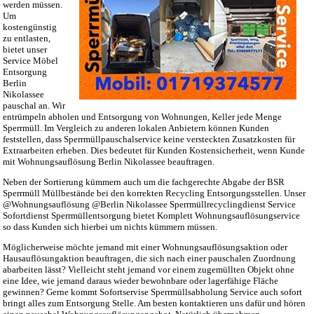
werden müssen.
Um
kostengünstig
zu entlasten,
bietet unser
Service Möbel
Entsorgung
Berlin
Nikolassee
pauschal an. Wir
entrümpeln abholen und Entsorgung von Wohnungen, Keller jede Menge
Sperrmüll. Im Vergleich zu anderen lokalen Anbietern können Kunden
feststellen, dass Sperrmüllpauschalservice keine versteckten Zusatzkosten für
Extraarbeiten erheben. Dies bedeutet für Kunden Kostensicherheit, wenn Kunde
mit Wohnungsauflösung Berlin Nikolassee beauftragen.
Neben der Sortierung kümmern auch um die fachgerechte Abgabe der BSR
Sperrmüll Müllbestände bei den korrekten Recycling Entsorgungsstellen. Unser
@Wohnungsauflösung @Berlin Nikolassee Sperrmüllrecyclingdienst Service
Sofortdienst Sperrmüllentsorgung bietet Komplett Wohnungsauflösungservice
so dass Kunden sich hierbei um nichts kümmern müssen.
Möglicherweise möchte jemand mit einer Wohnungsauflösungsaktion oder
Hausauflösungaktion beauftragen, die sich nach einer pauschalen Zuordnung
abarbeiten lässt? Vielleicht steht jemand vor einem zugemüllten Objekt ohne
eine Idee, wie jemand daraus wieder bewohnbare oder lagerfähige Fläche
gewinnen? Gerne kommt Sofortservise Sperrmüllsabholung Service auch sofort
bringt alles zum Entsorgung Stelle. Am besten kontaktieren uns dafür und hören