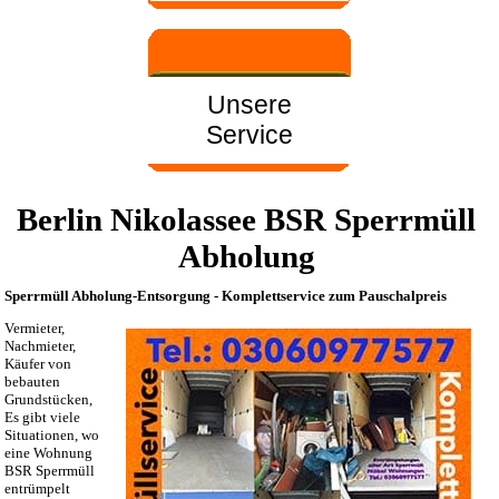
Unsere
Service
Berlin Nikolassee BSR Sperrmüll
Abholung
Sperrmüll Abholung-Entsorgung - Komplettservice zum Pauschalpreis
Vermieter,
Nachmieter,
Käufer von
bebauten
Grundstücken,
Es gibt viele
Situationen, wo
eine Wohnung
BSR Sperrmüll
entrümpelt